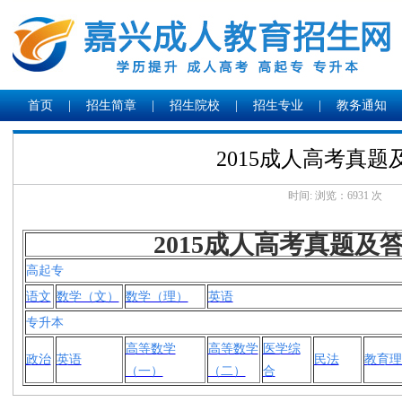
首页
|
招生简章
|
招生院校
|
招生专业
|
教务通知
2015成人高考真题
时间: 浏览：
6931 次
2015成人高考真题及
高起专
语文
数学（文）
数学（理）
英语
专升本
高等数学
高等数学
医学综
政治
英语
民法
教育理
（一）
（二）
合